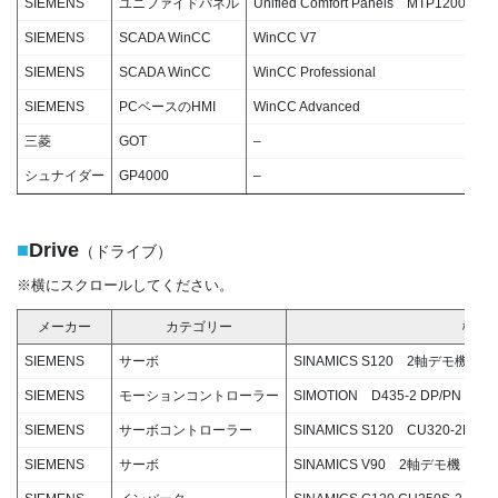
SIEMENS
ユニファイドパネル
Unified Comfort Panels MTP1200
6A
SIEMENS
SCADA WinCC
WinCC V7
–
SIEMENS
SCADA WinCC
WinCC Professional
–
SIEMENS
PCベースのHMI
WinCC Advanced
–
三菱
GOT
–
GT
シュナイダー
GP4000
–
GP
■
Drive
（ドライブ）
※横にスクロールしてください。
メーカー
カテゴリー
機器
SIEMENS
サーボ
SINAMICS S120 2軸デモ機
SIEMENS
モーションコントローラー
SIMOTION D435-2 DP/PN
SIEMENS
サーボコントローラー
SINAMICS S120 CU320-2PN
SIEMENS
サーボ
SINAMICS V90 2軸デモ機