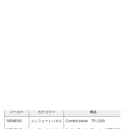
SIEMENS
S5
95U,115U etc.
6A
三菱電機
MELSEC iQ-R
R08CPU
R
三菱電機
MELSEC-Q
Q03UDECPU
Q
三菱電機
MELSEC-Q
Q06PHCPU
Q
三菱電機
MELSEC-Q
Q12DCCPU-V
Q
シュナイダー
Modicon
Modicon M241
T
シュナイダー
Modicon
Modicon M251
T
シュナイダー
Modicon
Modicon M251
T
■
Human Machine Interface
（ヒューマン・マ
シン・インターフェース）
※横にスクロールしてください。
メーカー
カテゴリー
機器
SIEMENS
コンフォートパネル
Comfort panel TP-1200
6A