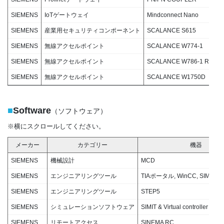
SIEMENS
IoTゲートウェイ
Mindconnect Nano
SIEMENS
産業用セキュリティコンポーネント
SCALANCE S615
SIEMENS
無線アクセルポイント
SCALANCE W774-1
SIEMENS
無線アクセルポイント
SCALANCE W786-1 RJ45
SIEMENS
無線アクセルポイント
SCALANCE W1750D
■
Software
（ソフトウェア）
※横にスクロールしてください。
メーカー
カテゴリー
機器
SIEMENS
機械設計
MCD
SIEMENS
エンジニアリングツール
TIAポータル, WinCC, SIMOTI
SIEMENS
エンジニアリングツール
STEP5
SIEMENS
シミュレーションソフトウェア
SIMIT & Virtual controller
SIEMENS
リモートアクセス
SINEMA RC