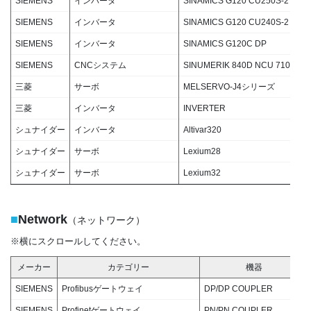
SIEMENS
インバータ
SINAMICS G120 CU250S-2 PN
SIEMENS
インバータ
SINAMICS G120 CU240S-2 PN
SIEMENS
インバータ
SINAMICS G120C DP
SIEMENS
CNCシステム
SINUMERIK 840D NCU 710.3B P
三菱
サーボ
MELSERVO-J4シリーズ
三菱
インバータ
INVERTER
シュナイダー
インバータ
Altivar320
シュナイダー
サーボ
Lexium28
シュナイダー
サーボ
Lexium32
■
Network
（ネットワーク）
※横にスクロールしてください。
メーカー
カテゴリー
機器
SIEMENS
Profibusゲートウェイ
DP/DP COUPLER
SIEMENS
Profinetゲートウェイ
PN/PN COUPLER